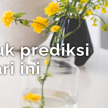
k prediksi
i ini