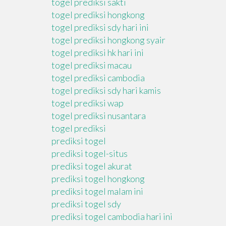
togel prediksi sakti
togel prediksi hongkong
togel prediksi sdy hari ini
togel prediksi hongkong syair
togel prediksi hk hari ini
togel prediksi macau
togel prediksi cambodia
togel prediksi sdy hari kamis
togel prediksi wap
togel prediksi nusantara
togel prediksi
prediksi togel
prediksi togel-situs
prediksi togel akurat
prediksi togel hongkong
prediksi togel malam ini
prediksi togel sdy
prediksi togel cambodia hari ini