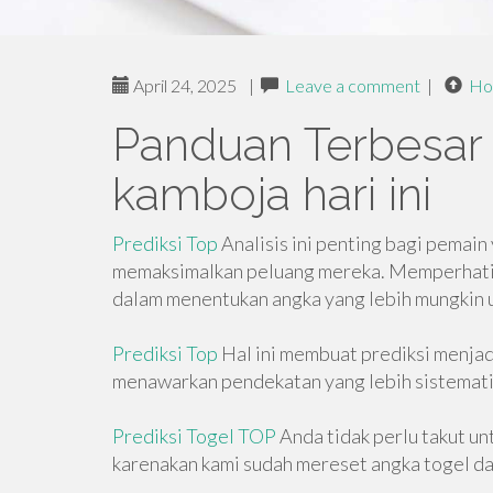
April 24, 2025
|
Leave a comment
|
Ho
Panduan Terbesar 
kamboja hari ini
Prediksi Top
Analisis ini penting bagi pemai
memaksimalkan peluang mereka. Memperhatik
dalam menentukan angka yang lebih mungkin un
Prediksi Top
Hal ini membuat prediksi menjadi
menawarkan pendekatan yang lebih sistematis
Prediksi Togel TOP
Anda tidak perlu takut un
karenakan kami sudah mereset angka togel da