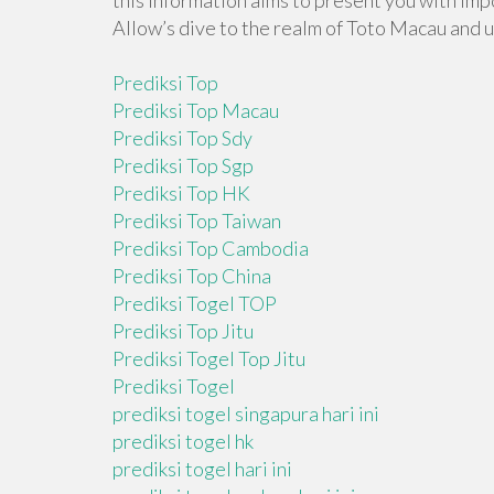
this information aims to present you with imp
Allow’s dive to the realm of Toto Macau and u
Prediksi Top
Prediksi Top Macau
Prediksi Top Sdy
Prediksi Top Sgp
Prediksi Top HK
Prediksi Top Taiwan
Prediksi Top Cambodia
Prediksi Top China
Prediksi Togel TOP
Prediksi Top Jitu
Prediksi Togel Top Jitu
Prediksi Togel
prediksi togel singapura hari ini
prediksi togel hk
prediksi togel hari ini