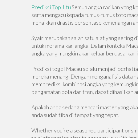
Prediksi Top Jitu
Semua angka racikan yang kam
serta mengacu kepada rumus-rumus toto macau
menaikkan drastis persentase kemenangan a
Syair merupakan salah satu alat yang sering 
untuk meramalkan angka. Dalam konteks Maca
angka yang mungkin akan keluar berdasarkan in
Prediksi togel Macau selalu menjadi perhati
mereka menang. Dengan menganalisis data ha
memprediksi kombinasi angka yang kemungkin
pengamatan pola dan tren, dapat dihasilkan a
Apakah anda sedang mencari master yang aka
anda sudah tiba di tempat yang tepat.
Whether you’re a seasoned participant or si