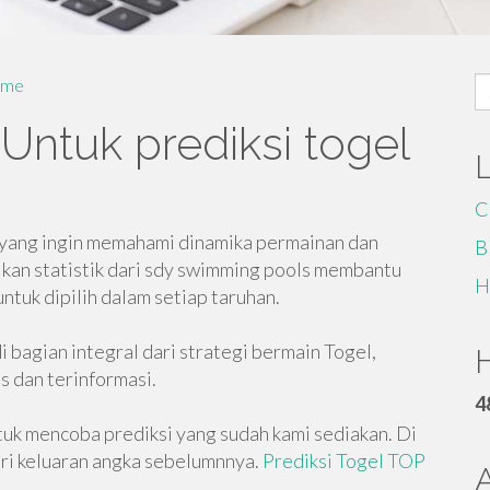
S
me
fo
Untuk prediksi togel
C
n yang ingin memahami dinamika permainan dan
B
an statistik dari sdy swimming pools membantu
H
tuk dipilih dalam setiap taruhan.
 bagian integral dari strategi bermain Togel,
H
 dan terinformasi.
4
tuk mencoba prediksi yang sudah kami sediakan. Di
ri keluaran angka sebelumnnya.
Prediksi Togel TOP